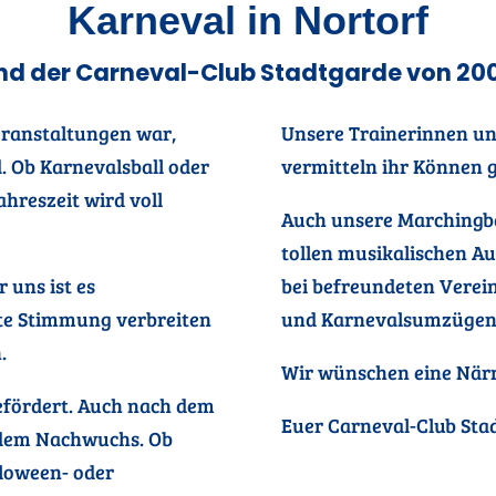
Karneval in Nortorf
ind der Carneval-Club Stadtgarde von 2008
eranstaltungen war,
Unsere Trainerinnen un
d. Ob Karnevalsball oder
vermitteln ihr Können g
ahreszeit wird voll
Auch unsere Marchingba
tollen musikalischen Au
r uns ist es
bei befreundeten Verein
gute Stimmung verbreiten
und Karnevalsumzügen
.
Wir wünschen eine Närri
efördert. Auch nach dem
Euer Carneval-Club Sta
 dem Nachwuchs. Ob
lloween- oder